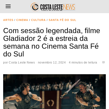
ARTES
/
CINEMA
/
CULTURA
/
SANTA FÉ DO SUL
Com sessão legendada, filme
Gladiador 2 é a estreia da
semana no Cinema Santa Fé
do Sul
por
Costa Leste News
novembro 12, 2024
4 minutos de leitura