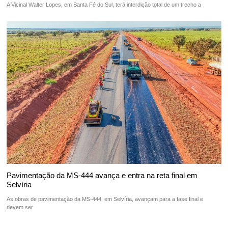
A Vicinal Walter Lopes, em Santa Fé do Sul, terá interdição total de um trecho a
Pavimentação da MS-444 avança e entra na reta final em
Selvíria
As obras de pavimentação da MS-444, em Selvíria, avançam para a fase final e
devem ser