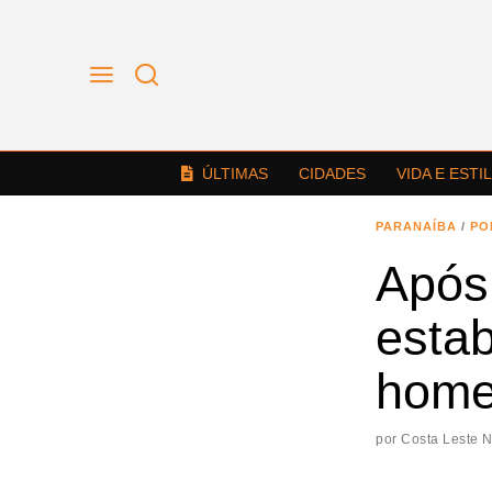
ÚLTIMAS
CIDADES
VIDA E ESTI
PARANAÍBA
/
PO
Após
estab
home
por
Costa Leste 