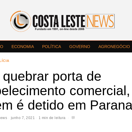
LO
ECONOMIA
POLÍTICA
GOVERNO
AGRONEGÓCIO
LÍCIA
 quebrar porta de
elecimento comercial,
m é detido em Parana
News
junho 7, 2021
1 min de leitura