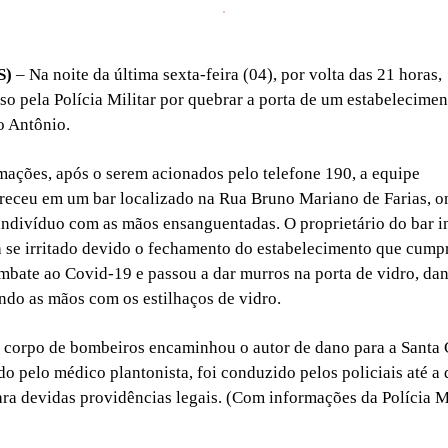
S)
– Na noite da última sexta-feira (04), por volta das 21 hora
eso pela Polícia Militar por quebrar a porta de um estabelecime
o Antônio.
ações, após o serem acionados pelo telefone 190, a equipe
receu em um bar localizado na Rua Bruno Mariano de Farias, o
ndivíduo com as mãos ensanguentadas. O proprietário do bar 
se irritado devido o fechamento do estabelecimento que cumpr
mbate ao Covid-19 e passou a dar murros na porta de vidro, dan
ando as mãos com os estilhaços de vidro.
corpo de bombeiros encaminhou o autor de dano para a Santa C
do pelo médico plantonista, foi conduzido pelos policiais até a
para devidas providências legais. (Com informações da Polícia Mi