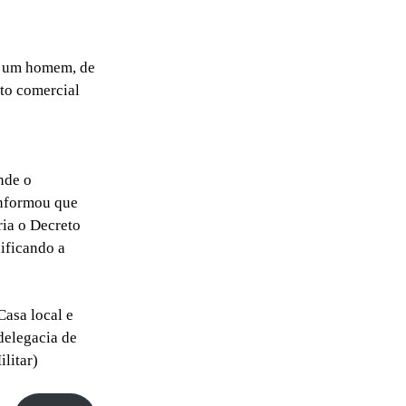
s, um homem, de
nto comercial
nde o
informou que
ia o Decreto
ificando a
asa local e
 delegacia de
litar)