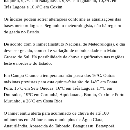
Itaquiraí, 9,7ºC em Bataguassu, 9,8ºC em Iguatemi, 10,3ºC em
Três Lagoas e 10,4ºC em Coxim.
Os índices podem sofrer alterações conforme as atualizações das
bases meteorológicas. Segundo o meteorologista, não há registro
de geada no Estado.
De acordo com o Inmet (Instituto Nacional de Meteorologia), o dia
deve ser gelado, com sol e variação de nebulosidade em Mato
Grosso do Sul. Há possibilidade de chuva significativa nas regiões
leste e nordeste do Estado.
Em Campo Grande a temperatura não passa dos 16ºC. Outras
máximas previstas para esta quinta-feira são de 14ºC em Ponta
Porã, 15ºC em Sete Quedas, 16ºC em Três Lagoas, 17ºC em
Dourados, 19ºC em Corumbá, Aquidauana, Bonito, Coxim e Porto
Murtinho, e 26ºC em Costa Rica.
O Inmet emtiu alerta para acumulado de chuva de até 100
milímetros em 24 horas nos municípios de Água Clara,
Anaurilândia, Aparecida do Taboado, Bataguassu, Batayporã,