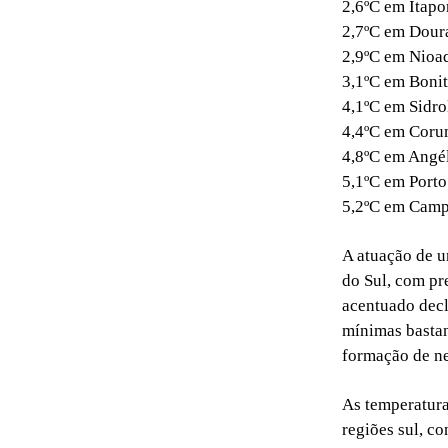
2,6ºC em Itapo
2,7ºC em Dour
2,9ºC em Nioa
3,1ºC em Bonit
4,1ºC em Sidro
4,4ºC em Coru
4,8ºC em Angé
5,1ºC em Port
5,2ºC em Camp
A atuação de u
do Sul, com pr
acentuado decl
mínimas bastan
formação de ne
As temperatura
regiões sul, c