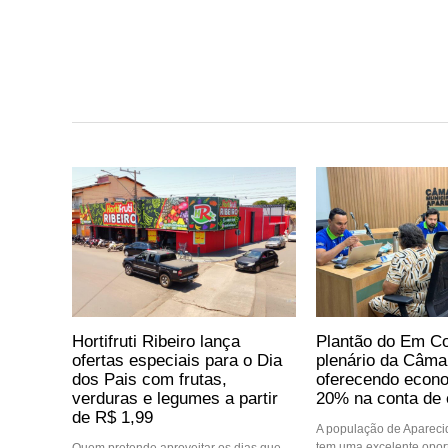
Hortifruti Ribeiro lança
Plantão do Em Co
ofertas especiais para o Dia
plenário da Câma
dos Pais com frutas,
oferecendo econo
verduras e legumes a partir
20% na conta de 
de R$ 1,99
A população de Aparec
tem uma excelente opor
Quem pretende aproveitar os dias que