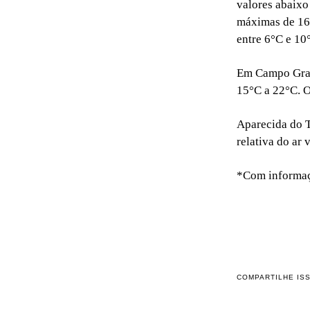
valores abaixo
máximas de 16°
entre 6°C e 10
Em Campo Gran
15°C a 22°C. O
Aparecida do T
relativa do ar
*Com informa
COMPARTILHE IS