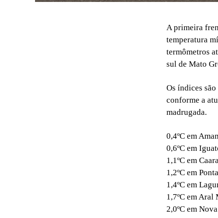
A primeira fre
temperatura mí
termômetros a
sul de Mato Gr
Os índices são
conforme a atu
madrugada.
0,4ºC em Amam
0,6ºC em Igua
1,1ºC em Caar
1,2ºC em Ponta
1,4ºC em Lagun
1,7ºC em Aral 
2,0ºC em Nova