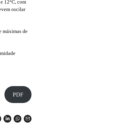
C e 12°C, com
evem oscilar
 e máximas de
umidade
PDF