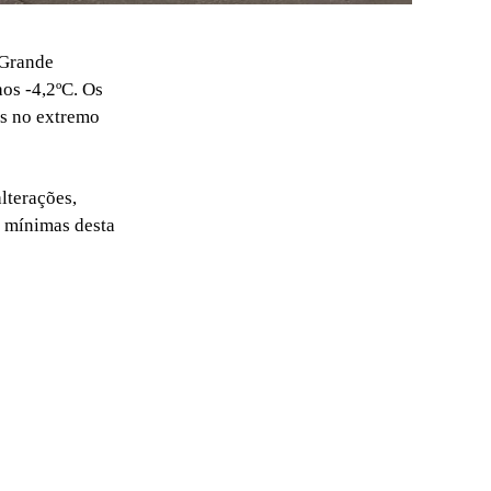
 Grande
os -4,2ºC. Os
s no extremo
lterações,
s mínimas desta