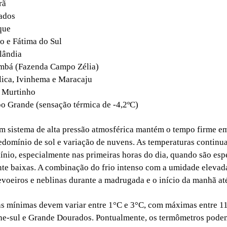
rã
ados
que
o e Fátima do Sul
lândia
mbá (Fazenda Campo Zélia)
lica, Ivinhema e Maracaju
o Murtinho
o Grande (sensação térmica de -4,2ºC)
m sistema de alta pressão atmosférica mantém o tempo firme 
edomínio de sol e variação de nuvens. As temperaturas contin
ínio, especialmente nas primeiras horas do dia, quando são esp
te baixas. A combinação do frio intenso com a umidade elevad
voeiros e neblinas durante a madrugada e o início da manhã até
s mínimas devem variar entre 1°C e 3°C, com máximas entre 1
one-sul e Grande Dourados. Pontualmente, os termômetros pod