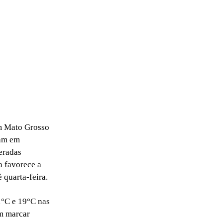
em Mato Grosso
uam em
eradas
a favorece a
 quarta-feira.
1°C e 19°C nas
em marcar