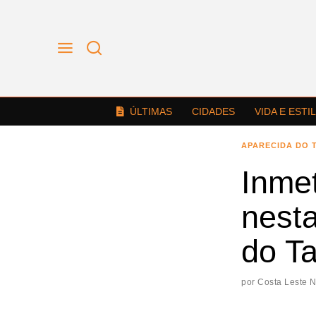
ÚLTIMAS
CIDADES
VIDA E ESTI
APARECIDA DO 
Inme
nesta
do T
por
Costa Leste 