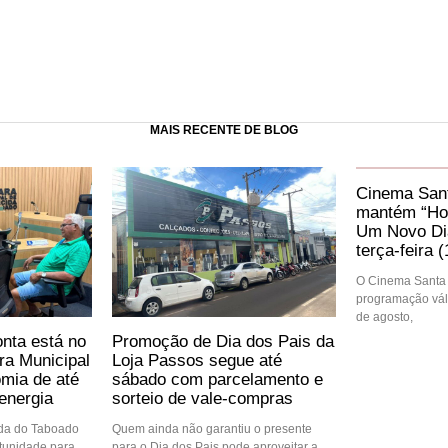
MAIS RECENTE DE BLOG
Cinema Sant
mantém “Ho
Um Novo Dia
terça-feira (
O Cinema Santa 
programação váli
de agosto,
nta está no
Promoção de Dia dos Pais da
ra Municipal
Loja Passos segue até
mia de até
sábado com parcelamento e
energia
sorteio de vale-compras
ida do Taboado
Quem ainda não garantiu o presente
tunidade para
para o Dia dos Pais pode aproveitar a