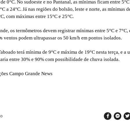
 de 0°C. No sudoeste e no Pantanal, as mínimas ficam entre 5°
C a 24°C. Já nas regiões do bolsão, leste e norte, as mínimas d
°C, com máximas entre 15°C e 25°C.
de, os termômetros devem registrar mínimas entre 5°C e 7°C,
s ventos podem ultrapassar os 50 km/h em pontos isolados.
aboado terá mínima de 9°C e máxima de 19°C nesta terça, e a 
 varia entre 30% e 90% com possibilidade de chuva isolada.
ções Campo Grande News
SO