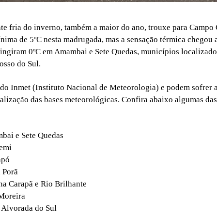
nte fria do inverno, também a maior do ano, trouxe para Campo
nima de 5ºC nesta madrugada, mas a sensação térmica chegou a
tingiram 0ºC em Amambai e Sete Quedas, municípios localizado
osso do Sul.
 do Inmet (Instituto Nacional de Meteorologia) e podem sofrer a
alização das bases meteorológicas. Confira abaixo algumas da
bai e Sete Quedas
temi
apó
 Porã
a Carapã e Rio Brilhante
Moreira
 Alvorada do Sul