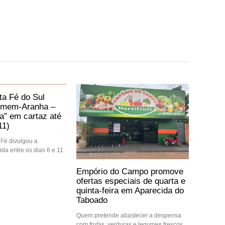
a Fé do Sul
mem-Aranha –
” em cartaz até
11)
Fé divulgou a
da entre os dias 6 e 11
Empório do Campo promove
ofertas especiais de quarta e
quinta-feira em Aparecida do
Taboado
Quem pretende abastecer a despensa
com frutas, verduras e legumes frescos