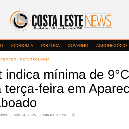
LO
ECONOMIA
POLÍTICA
GOVERNO
AGRONEGÓCIO
TABOADO
/
METEOROLOGIA
t indica mínima de 9°
 terça-feira em Apare
aboado
News
junho 24, 2025
1 min de leitura