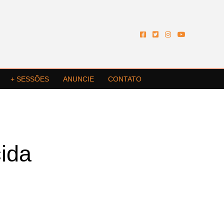
+ SESSÕES
ANUNCIE
CONTATO
C
cida