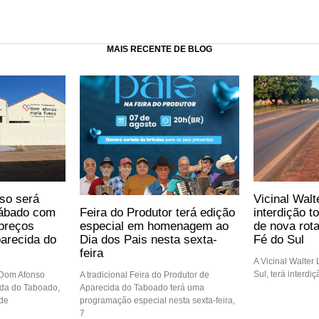
MAIS RECENTE DE BLOG
so será
Vicinal Walt
Feira do Produtor terá edição
sábado com
interdição t
especial em homenagem ao
preços
de nova rot
Dia dos Pais nesta sexta-
arecida do
Fé do Sul
feira
A Vicinal Walter
Sul, terá interdi
A tradicional Feira do Produtor de
 Dom Afonso
Aparecida do Taboado terá uma
ida do Taboado,
programação especial nesta sexta-feira,
 de
7