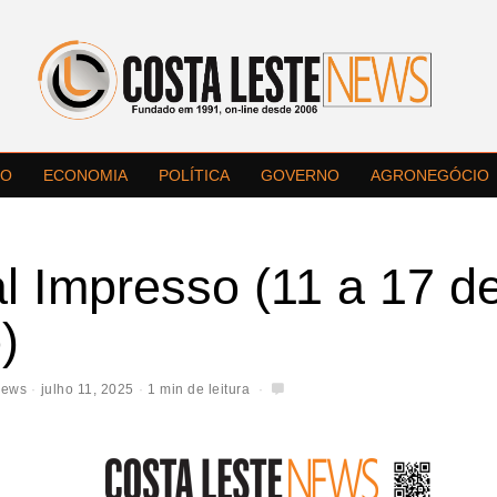
LO
ECONOMIA
POLÍTICA
GOVERNO
AGRONEGÓCIO
l Impresso (11 a 17 d
)
News
julho 11, 2025
1 min de leitura