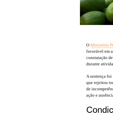
O
Ministério 
favorável em a
constatação de
durante ativid
A sentença foi
que rejeitou t
de incompetênc
ação e ausência
Condiç