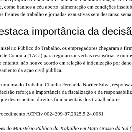
e, como banhos a céu aberto, alimentação em condições insalub
nas frentes de trabalho e jornadas exaustivas sem descanso sema
staca importância da decis
istério Público do Trabalho, os empregadores chegaram a fir
 de Conduta (TACs) para regularizar verbas rescisórias e outra
No entanto, não houve acordo em relação à indenização por dano
zamento da ação civil pública.
curadora do Trabalho Claudia Fernanda Noriler Silva, responsáv
decisão reforça a importância da fiscalização e da responsabili
ue desrespeitam direitos fundamentais dos trabalhadores.
procedimento ACPCiv 0024299-87.2025.5.24.0061
es do Ministério Público do Trabalho em Mato Grosso do Sul 