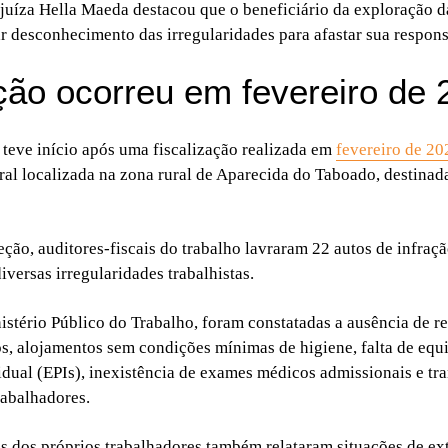
 juíza Hella Maeda destacou que o beneficiário da exploração 
r desconhecimento das irregularidades para afastar sua respons
ão ocorreu em fevereiro de 
 teve início após uma fiscalização realizada em
fevereiro de 20
ral localizada na zona rural de Aparecida do Taboado, destinad
eção, auditores-fiscais do trabalho lavraram 22 autos de infraç
iversas irregularidades trabalhistas.
stério Público do Trabalho, foram constatadas a ausência de re
, alojamentos sem condições mínimas de higiene, falta de eq
idual (EPIs), inexistência de exames médicos admissionais e tr
rabalhadores.
 dos próprios trabalhadores também relataram situações de ex