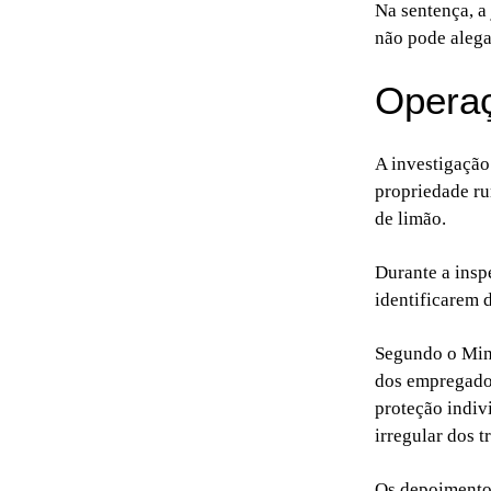
Na sentença, a
não pode alega
Operaç
A investigação
propriedade ru
de limão.
Durante a insp
identificarem d
Segundo o Mini
dos empregados
proteção indiv
irregular dos t
Os depoimentos