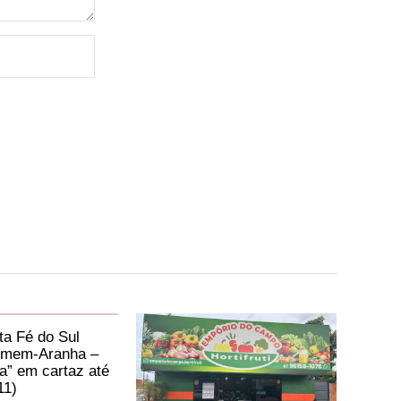
a Fé do Sul
mem-Aranha –
” em cartaz até
11)