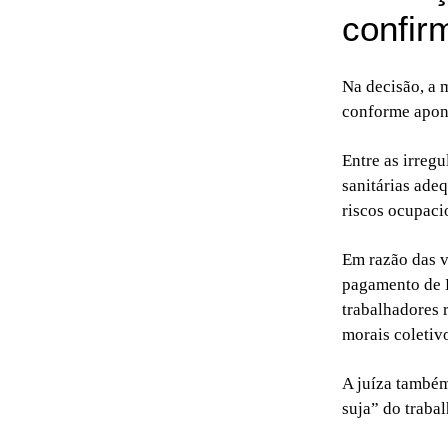
confir
Na decisão, a 
conforme apon
Entre as irreg
sanitárias ade
riscos ocupaci
Em razão das v
pagamento de R
trabalhadores 
morais coletivo
A juíza também
suja” do trabal