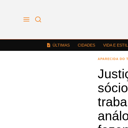
ÚLTIMAS
CIDADES
VIDA E ESTI
APARECIDA DO 
Just
sócio
trab
anál