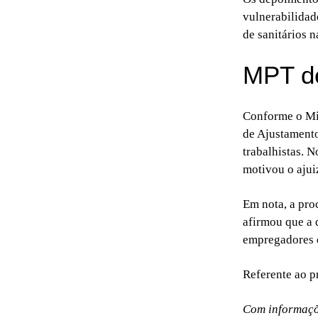
vulnerabilidad
de sanitários 
MPT de
Conforme o Min
de Ajustamento
trabalhistas. 
motivou o ajui
Em nota, a pro
afirmou que a 
empregadores q
Referente ao 
Com informaçõ