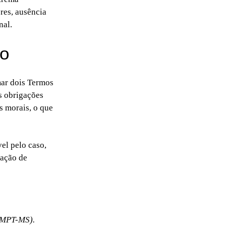
res, ausência
nal.
ão
mar dois Termos
s obrigações
s morais, o que
el pelo caso,
zação de
(MPT-MS).