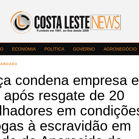
LO
ECONOMIA
POLÍTICA
GOVERNO
AGRONEGÓCIO
TABOADO
iça condena empresa e
 após resgate de 20
alhadores em condiçõe
ogas à escravidão em