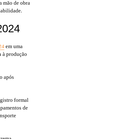
da mão de obra
abilidade.
2024
24
em uma
a à produção
ão após
gistro formal
uipamentos de
ansporte
trema