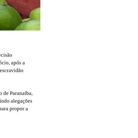
ecisão
ócio, após a
 escravidão
o de Paranaíba,
uindo alegações
para propor a