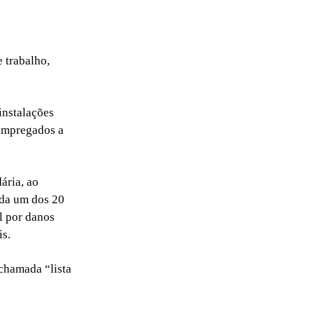
 trabalho,
instalações
 empregados a
ária, ao
ada um dos 20
l por danos
is.
 chamada “lista