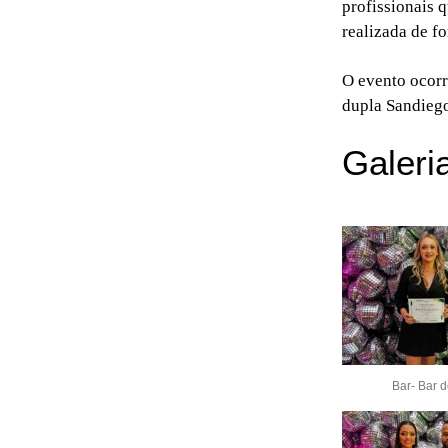
profissionais 
realizada de fo
O evento ocorr
dupla Sandiego
Galeri
Bar- Bar d