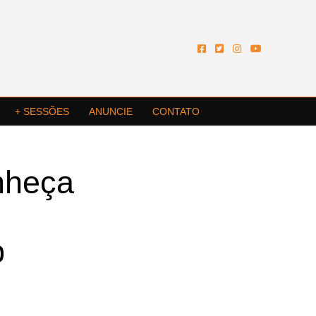
+ SESSÕES
ANUNCIE
CONTATO
nheça
b