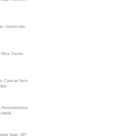
ás- Gianini Gás
a Ótica- Facnet
o- Casa de Suco
tral
s Personalizados-
 Ateliê
rgia Solar- JNT