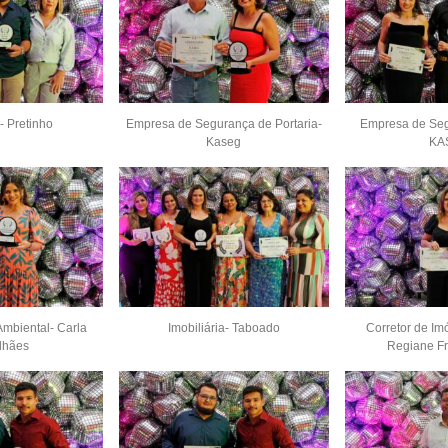
- Pretinho
Empresa de Segurança de Portaria-
Empresa de Seg
Kaseg
KA
Ambiental- Carla
Imobiliária- Taboado
Corretor de Im
lhães
Regiane Fr