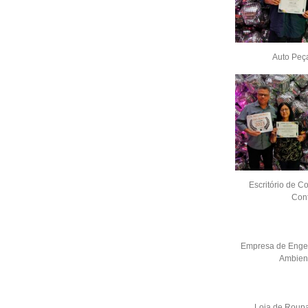
Auto Peça
Escritório de Co
Cont
Empresa de Engen
Ambient
Loja de Roupa