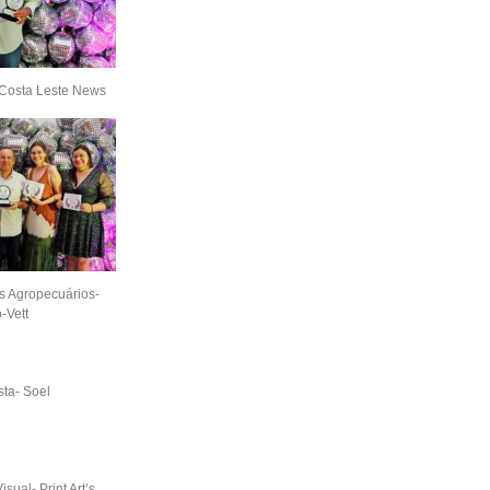
- Costa Leste News
s Agropecuários-
-Vett
sta- Soel
ual- Print Art’s