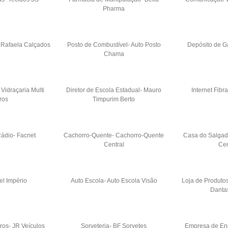
Pharma
 Rafaela Calçados
Posto de Combustível- Auto Posto
Depósito de G
Chama
Vidraçaria Multi
Diretor de Escola Estadual- Mauro
Internet Fibr
ros
Timpurim Berto
Rádio- Facnet
Cachorro-Quente- Cachorro-Quente
Casa do Salgad
Central
Cen
el Império
Auto Escola- Auto Escola Visão
Loja de Produto
Dantas
os- JR Veículos
Sorveteria- BF Sorvetes
Empresa de Ene