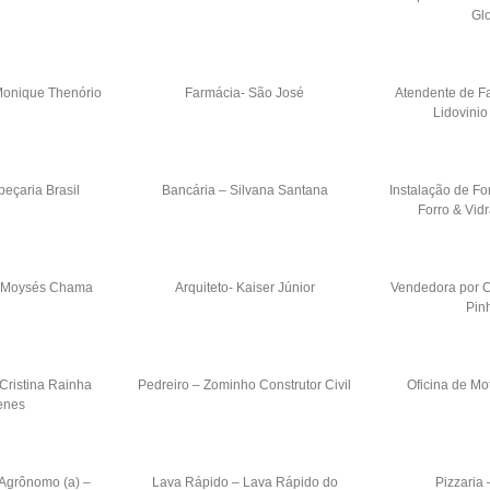
Gl
Monique Thenório
Farmácia- São José
Atendente de F
Lidovinio
peçaria Brasil
Bancária – Silvana Santana
Instalação de F
Forro & Vid
o- Moysés Chama
Arquiteto- Kaiser Júnior
Vendedora por C
Pin
i Cristina Rainha
Pedreiro – Zominho Construtor Civil
Oficina de Mo
enes
 Agrônomo (a) –
Lava Rápido – Lava Rápido do
Pizzaria