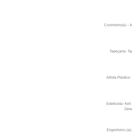
Cozinheiro(a) – 
Tapeçaria- Ta
Artista Plástic
Esteticista- Kel
Gim
Engenheiro (a)