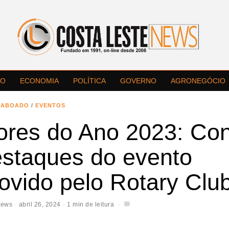
LO
ECONOMIA
POLÍTICA
GOVERNO
AGRONEGÓCIO
TABOADO
/
EVENTOS
ores do Ano 2023: Co
estaques do evento
ovido pelo Rotary Clu
News
abril 26, 2024
1 min de leitura