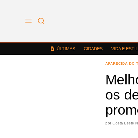
ÚLTIMAS
CIDADES
VIDA E ESTI
APARECIDA DO 
Melh
os d
prom
por
Costa Leste 