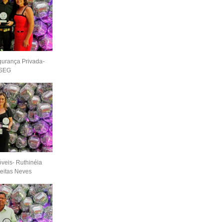
urança Privada-
SEG
óveis- Ruthinéia
eitas Neves