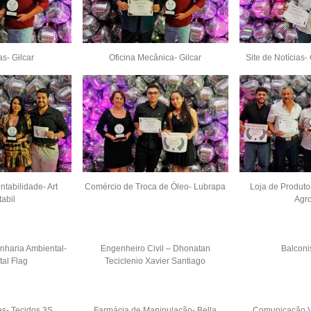
s- Gilcar
Oficina Mecânica- Gilcar
Site de Notícias
ntabilidade- Art
Comércio de Troca de Óleo- Lubrapa
Loja de Produto
abil
Agro
haria Ambiental-
Engenheiro Civil – Dhonatan
Balconi
al Flag
Teciclenio Xavier Santiago
s- Tecidos 3S
Farmácia de Manipulação- Bella
Comunicação Vis