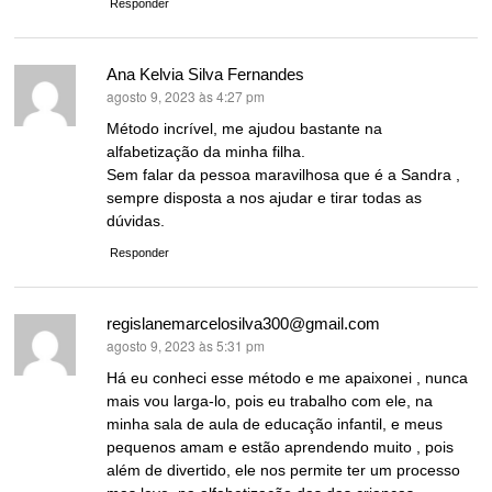
Responder
Ana Kelvia Silva Fernandes
agosto 9, 2023 às 4:27 pm
disse:
Método incrível, me ajudou bastante na
alfabetização da minha filha.
Sem falar da pessoa maravilhosa que é a Sandra ,
sempre disposta a nos ajudar e tirar todas as
dúvidas.
Responder
regislanemarcelosilva300@gmail.com
agosto 9, 2023 às 5:31 pm
disse:
Há eu conheci esse método e me apaixonei , nunca
mais vou larga-lo, pois eu trabalho com ele, na
minha sala de aula de educação infantil, e meus
pequenos amam e estão aprendendo muito , pois
além de divertido, ele nos permite ter um processo