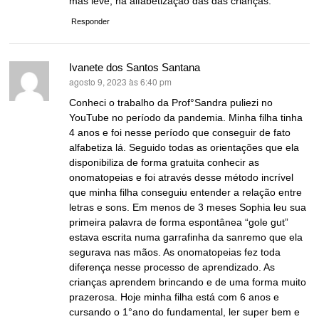
mas leve, na alfabetização das das crianças.
Responder
Ivanete dos Santos Santana
agosto 9, 2023 às 6:40 pm
disse:
Conheci o trabalho da Prof°Sandra puliezi no
YouTube no período da pandemia. Minha filha tinha
4 anos e foi nesse período que conseguir de fato
alfabetiza lá. Seguido todas as orientações que ela
disponibiliza de forma gratuita conhecir as
onomatopeias e foi através desse método incrível
que minha filha conseguiu entender a relação entre
letras e sons. Em menos de 3 meses Sophia leu sua
primeira palavra de forma espontânea “gole gut”
estava escrita numa garrafinha da sanremo que ela
segurava nas mãos. As onomatopeias fez toda
diferença nesse processo de aprendizado. As
crianças aprendem brincando e de uma forma muito
prazerosa. Hoje minha filha está com 6 anos e
cursando o 1°ano do fundamental, ler super bem e