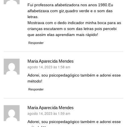
Fui professora afabetizadora nos anos 1980.Eu
alfabetizaxa com giz,quadro verde e o som das
letras.
Mostrava com o dedo indicador minha boca para as
crianças escutarem o som das letras pois percebi
que assim elas aprendiam mais rápido!
Responder
Maria Aparecida Mendes
agosto 14, 2023 às 1:58 am
disse:
Adorei, sou psicopedagógico também e adorei esse
método!
Responder
Maria Aparecida Mendes
agosto 14, 2023 às 1:59 am
disse:
Adorei, sou psicopedagógico também e adorei esse