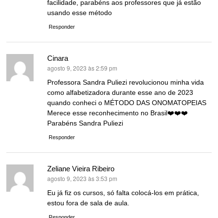
facilidade, parabéns aos professores que já estão
usando esse método
Responder
Cinara
agosto 9, 2023 às 2:59 pm
disse:
Professora Sandra Puliezi revolucionou minha vida
como alfabetizadora durante esse ano de 2023
quando conheci o MÉTODO DAS ONOMATOPEIAS
Merece esse reconhecimento no Brasil❤️❤️❤️
Parabéns Sandra Puliezi
Responder
Zeliane Vieira Ribeiro
agosto 9, 2023 às 3:53 pm
disse:
Eu já fiz os cursos, só falta colocá-los em prática,
estou fora de sala de aula.
Responder