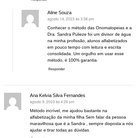
Aline Souza
agosto 14, 2023 às 3:38 pm
disse:
Conhecer o método das Onomatopeias e a
Dra. Sandra Pulieze foi um divisor de água
na minha profissão, alunos alfabetizados
em pouco tempo com leitura e escrita
consolidada. Um orgulho em usar esse
método, é 100% garantia.
Responder
Ana Kelvia Silva Fernandes
agosto 9, 2023 às 4:26 pm
disse:
Método incrível, me ajudou bastante na
alfabetização da minha filha Sem falar da pessoa
maravilhosa que é a Sandra , sempre disposta a nós
ajudar e tirar todas as dúvidas.