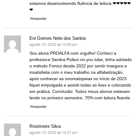
estamos desenvolvendo fluência de leitura.❤❤❤❤❤
❤
Responder
Eni Gomes Neto dos Santos
agosto 10, 2023 às 12:09 pm
disse:
Sou aluna PROALFA com orgulho! Conheci a
professora Sandra Puliezi no you tube, tinha adotado
o método Fonico desde 2022 por sentir insegura e
insatisfeita com o meu trabalho na alfabetização,
após conhecer as onomatopeias no início de 2023
fiquei empolgada e assisti todas as lives e colocando
em prática. Conclusão. Todos meus alunos estavam
lendo no primeiro semestre, 70% com leitura fluente.
Responder
Rosimeire Silva
agosto 13, 2023 às 10:27 pm
disse: