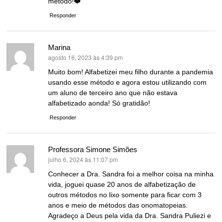
método!❤️
Responder
Marina
agosto 16, 2023 às 4:39 pm
disse:
Muito bom! Alfabetizei meu filho durante a pandemia
usando esse método e agora estou utilizando com
um aluno de terceiro ano que não estava
alfabetizado aonda! Só gratidão!
Responder
Professora Simone Simões
julho 6, 2024 às 11:07 pm
disse:
Conhecer a Dra. Sandra foi a melhor coisa na minha
vida, joguei quase 20 anos de alfabetização de
outros métodos no lixo somente para ficar com 3
anos e meio de métodos das onomatopeias.
Agradeço a Deus pela vida da Dra. Sandra Puliezi e