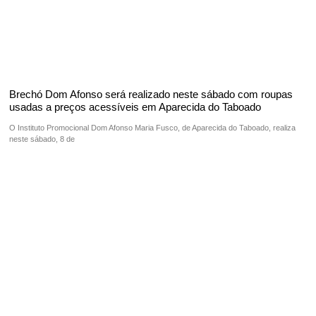
Brechó Dom Afonso será realizado neste sábado com roupas
usadas a preços acessíveis em Aparecida do Taboado
O Instituto Promocional Dom Afonso Maria Fusco, de Aparecida do Taboado, realiza
neste sábado, 8 de