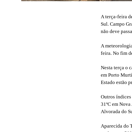
A terça-feira 
Sul. Campo Gra
não deve passa
A meteorologia
feira. No fim 
Nesta terça o 
em Porto Murt
Estado estão p
Outros índices
31ºC em Nova 
Alvorada do Su
Aparecida do T