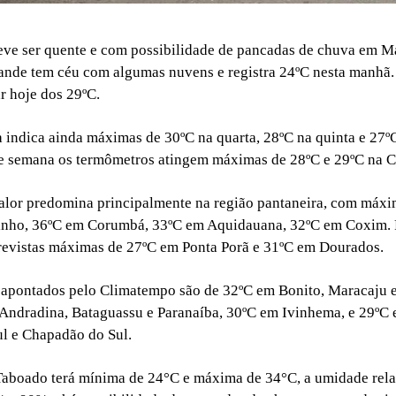
deve ser quente e com possibilidade de pancadas de chuva em M
nde tem céu com algumas nuvens e registra 24ºC nesta manhã.
r hoje dos 29ºC.
 indica ainda máximas de 30ºC na quarta, 28ºC na quinta e 27ºC
de semana os termômetros atingem máximas de 28ºC e 29ºC na Ca
calor predomina principalmente na região pantaneira, com máx
inho, 36ºC em Corumbá, 33ºC em Aquidauana, 32ºC em Coxim. P
revistas máximas de 27ºC em Ponta Porã e 31ºC em Dourados.
 apontados pelo Climatempo são de 32ºC em Bonito, Maracaju e
Andradina, Bataguassu e Paranaíba, 30ºC em Ivinhema, e 29ºC
l e Chapadão do Sul.
aboado terá mínima de 24°C e máxima de 34°C, a umidade relat