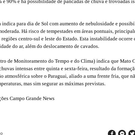
% e 90% e há possibilidade de pancadas de chuva e trovoadas i
 indica para dia de Sol com aumento de nebulosidade e possibi
moderada. Há risco de tempestades em áreas pontuais, principa
 regiões centro-sul e leste do Estado. Esta instabilidade ocorr
midade do ar, além do deslocamento de cavados.
tro de Monitoramento do Tempo e do Clima) indica que Mato G
 chuvas intensas entre quinta e sexta-feira, resultado da formaç
ão atmosférica sobre o Paraguai, aliado a uma frente fria, que n
mperaturas, mas sim segurar as máximas previstas.
ções Campo Grande News
SO