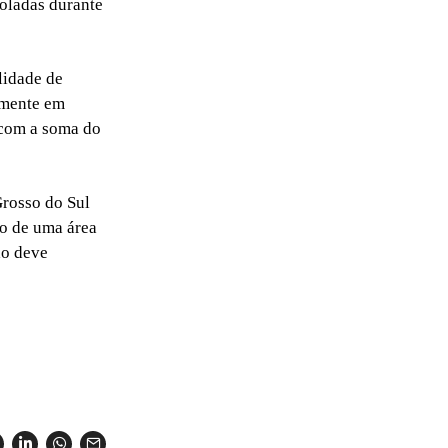
soladas durante
lidade de
lmente em
e com a soma do
rosso do Sul
ão de uma área
ão deve