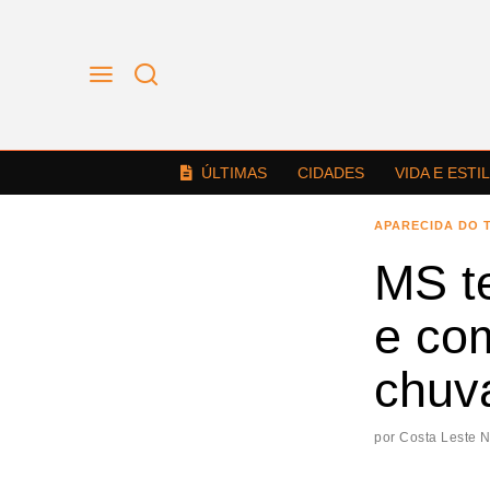
ÚLTIMAS
CIDADES
VIDA E ESTI
APARECIDA DO 
MS t
e com
chuv
por
Costa Leste 