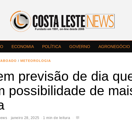
LO
ECONOMIA
POLÍTICA
GOVERNO
AGRONEGÓCIO
TABOADO
/
METEOROLOGIA
em previsão de dia qu
 possibilidade de mai
a
News
janeiro 28, 2025
1 min de leitura