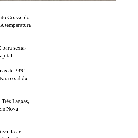
ato Grosso do
 A temperatura
 para sexta-
pital.
imas de 38ºC
ara o sul do
 Três Lagoas,
 em Nova
iva do ar