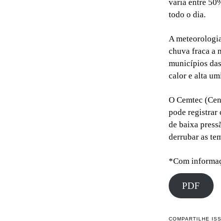
varia entre 50
todo o dia.
A meteorologia
chuva fraca a 
municípios das
calor e alta u
O Cemtec (Cen
pode registrar
de baixa press
derrubar as te
*Com informa
PDF
COMPARTILHE IS