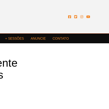
+ SESSÕES
ANUNCIE
CONTATO
ente
s