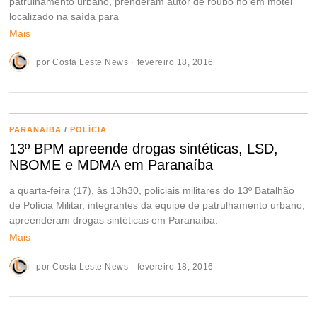
patrulhamento urbano, prenderam autor de roubo no em motel
localizado na saída para
Mais
por
Costa Leste News
fevereiro 18, 2016
PARANAÍBA
/
POLÍCIA
13º BPM apreende drogas sintéticas, LSD,
NBOME e MDMA em Paranaíba
a quarta-feira (17), às 13h30, policiais militares do 13º Batalhão
de Polícia Militar, integrantes da equipe de patrulhamento urbano,
apreenderam drogas sintéticas em Paranaíba.
Mais
por
Costa Leste News
fevereiro 18, 2016