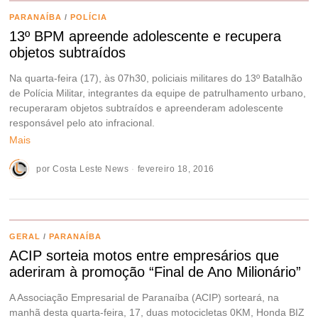
PARANAÍBA
/
POLÍCIA
13º BPM apreende adolescente e recupera
objetos subtraídos
Na quarta-feira (17), às 07h30, policiais militares do 13º Batalhão
de Polícia Militar, integrantes da equipe de patrulhamento urbano,
recuperaram objetos subtraídos e apreenderam adolescente
responsável pelo ato infracional.
Mais
por
Costa Leste News
fevereiro 18, 2016
GERAL
/
PARANAÍBA
ACIP sorteia motos entre empresários que
aderiram à promoção “Final de Ano Milionário”
A Associação Empresarial de Paranaíba (ACIP) sorteará, na
manhã desta quarta-feira, 17, duas motocicletas 0KM, Honda BIZ