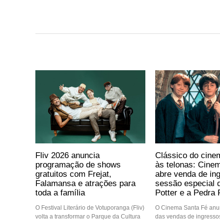
Fliv 2026 anuncia
Clássico do cine
programação de shows
às telonas: Cine
gratuitos com Frejat,
abre venda de in
Falamansa e atrações para
sessão especial 
toda a família
Potter e a Pedra F
O Festival Literário de Votuporanga (Fliv)
O Cinema Santa Fé anun
volta a transformar o Parque da Cultura
das vendas de ingressos