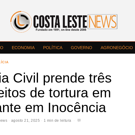
LO
ECONOMIA
POLÍTICA
GOVERNO
AGRONEGÓCIO
ÍCIA
ia Civil prende três
itos de tortura em
ante em Inocência
News
agosto 21, 2025
1 min de leitura