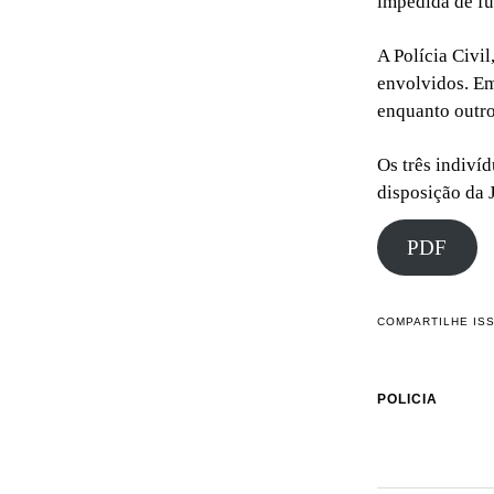
impedida de fu
A Polícia Civi
envolvidos. Em
enquanto outro
Os três indiví
disposição da J
PDF
COMPARTILHE IS
POLICIA