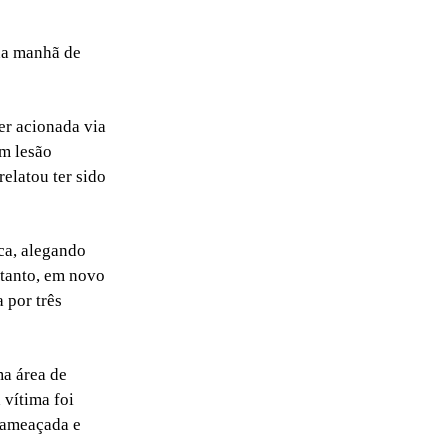
 na manhã de
ser acionada via
om lesão
elatou ter sido
ca, alegando
ntanto, em novo
 por três
ma área de
 vítima foi
i ameaçada e