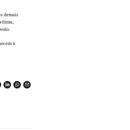
os demais
vítima,
ssão.
anecem à