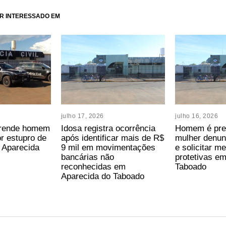
R INTERESSADO EM
julho 17, 2026
julho 16, 2026
 prende homem
Idosa registra ocorrência
Homem é pre
or estupro de
após identificar mais de R$
mulher denu
 Aparecida
9 mil em movimentações
e solicitar m
bancárias não
protetivas e
reconhecidas em
Taboado
Aparecida do Taboado