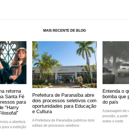
MAIS RECENTE DE BLOG
ma retorna
Entenda o q
Prefeitura de Paranaíba abre
ma Santa Fé
bomba que p
dois processos seletivos com
gressos para
do país
oportunidades para Educação
de “Harry
e Cultura
A passagem de u
ilosofal”
pressão, a partir 
A Prefeitura de Paranaíba publicou dois
sobre o norte
ciou a abertura
editais de processos seletivos
 para a exibição