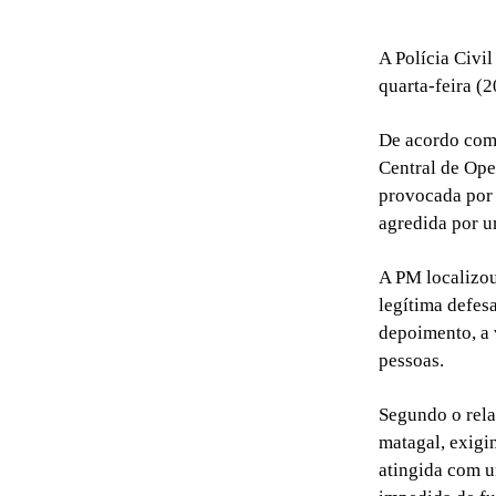
A Polícia Civi
quarta-feira (2
De acordo com a
Central de Ope
provocada por 
agredida por u
A PM localizou
legítima defes
depoimento, a 
pessoas.
Segundo o rela
matagal, exigin
atingida com u