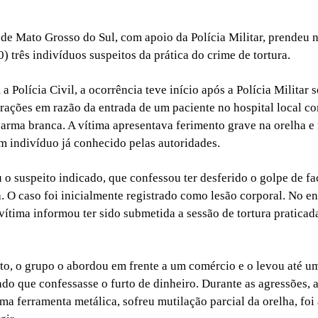
l de Mato Grosso do Sul, com apoio da Polícia Militar, prendeu
0) três indivíduos suspeitos da prática do crime de tortura.
 Polícia Civil, a ocorrência teve início após a Polícia Militar 
rações em razão da entrada de um paciente no hospital local c
arma branca. A vítima apresentava ferimento grave na orelha e r
m indivíduo já conhecido pelas autoridades.
 o suspeito indicado, que confessou ter desferido o golpe de fa
a. O caso foi inicialmente registrado como lesão corporal. No e
vítima informou ter sido submetida a sessão de tortura praticada
to, o grupo o abordou em frente a um comércio e o levou até u
do que confessasse o furto de dinheiro. Durante as agressões, a
ma ferramenta metálica, sofreu mutilação parcial da orelha, fo