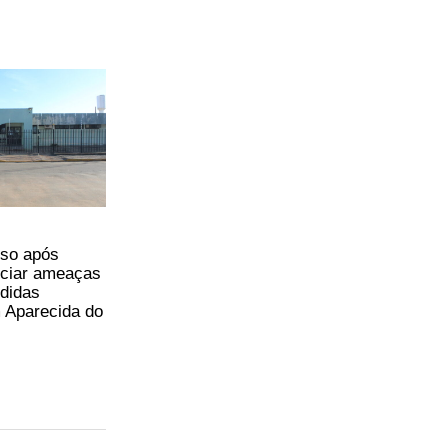
so após
nciar ameaças
edidas
m Aparecida do