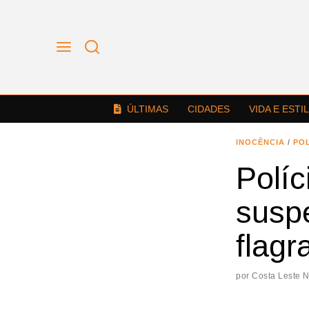
ÚLTIMAS
CIDADES
VIDA E ESTI
INOCÊNCIA
/
POL
Políc
suspe
flagr
por
Costa Leste 