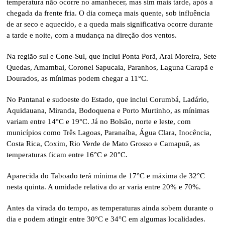
temperatura não ocorre no amanhecer, mas sim mais tarde, após a
chegada da frente fria. O dia começa mais quente, sob influência
de ar seco e aquecido, e a queda mais significativa ocorre durante
a tarde e noite, com a mudança na direção dos ventos.
Na região sul e Cone-Sul, que inclui Ponta Porã, Aral Moreira, Sete
Quedas, Amambai, Coronel Sapucaia, Paranhos, Laguna Carapã e
Dourados, as mínimas podem chegar a 11°C.
No Pantanal e sudoeste do Estado, que inclui Corumbá, Ladário,
Aquidauana, Miranda, Bodoquena e Porto Murtinho, as mínimas
variam entre 14°C e 19°C. Já no Bolsão, norte e leste, com
municípios como Três Lagoas, Paranaíba, Água Clara, Inocência,
Costa Rica, Coxim, Rio Verde de Mato Grosso e Camapuã, as
temperaturas ficam entre 16°C e 20°C.
Aparecida do Taboado terá mínima de 17°C e máxima de 32°C
nesta quinta. A umidade relativa do ar varia entre 20% e 70%.
Antes da virada do tempo, as temperaturas ainda sobem durante o
dia e podem atingir entre 30°C e 34°C em algumas localidades.