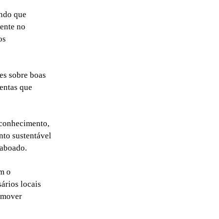
ando que
mente no
os
ões sobre boas
mentas que
 conhecimento,
nto sustentável
Taboado.
m o
ários locais
romover