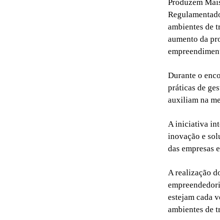
Produzem Mais”
Regulamentador
ambientes de t
aumento da pro
empreendiment
Durante o enco
práticas de ge
auxiliam na m
A iniciativa i
inovação e sol
das empresas 
A realização d
empreendedoris
estejam cada v
ambientes de t