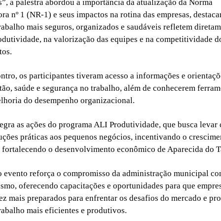
, a palestra abordou a importância da atualização da Norma
a nº 1 (NR-1) e seus impactos na rotina das empresas, destac
rabalho mais seguros, organizados e saudáveis refletem direta
dutividade, na valorização das equipes e na competitividade d
os.
ntro, os participantes tiveram acesso a informações e orientaç
stão, saúde e segurança no trabalho, além de conhecerem ferra
elhoria do desempenho organizacional.
ntegra as ações do programa ALI Produtividade, que busca levar
uções práticas aos pequenos negócios, incentivando o crescime
e fortalecendo o desenvolvimento econômico de Aparecida do 
o evento reforça o compromisso da administração municipal co
mo, oferecendo capacitações e oportunidades para que empres
ez mais preparados para enfrentar os desafios do mercado e p
rabalho mais eficientes e produtivos.