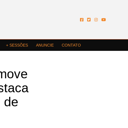
+ SESSÕES
ANUNCIE
CONTATO
omove
staca
s de