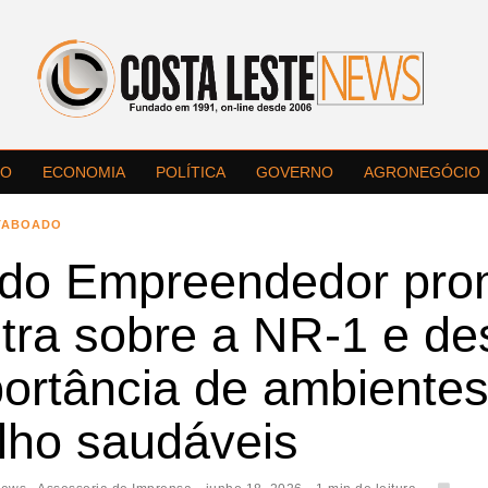
LO
ECONOMIA
POLÍTICA
GOVERNO
AGRONEGÓCIO
TABOADO
 do Empreendedor pr
tra sobre a NR-1 e de
portância de ambiente
lho saudáveis