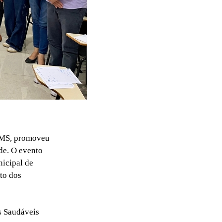
/MS, promoveu
de. O evento
nicipal de
to dos
s Saudáveis