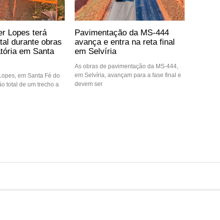
er Lopes terá
Pavimentação da MS-444
otal durante obras
avança e entra na reta final
atória em Santa
em Selvíria
As obras de pavimentação da MS-444,
em Selvíria, avançam para a fase final e
 Lopes, em Santa Fé do
devem ser
ção total de um trecho a