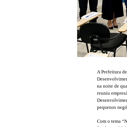
A Prefeitura d
Desenvolvimen
na noite de qu
reuniu empresá
Desenvolviment
pequenos negó
Com o tema “N