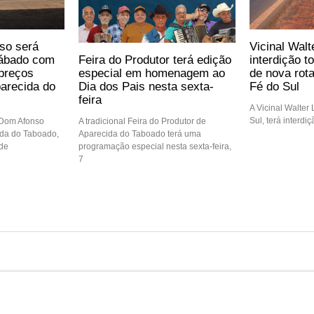
so será
Vicinal Walt
Feira do Produtor terá edição
sábado com
interdição t
especial em homenagem ao
preços
de nova rot
Dia dos Pais nesta sexta-
arecida do
Fé do Sul
feira
A Vicinal Walter
Sul, terá interdi
A tradicional Feira do Produtor de
 Dom Afonso
Aparecida do Taboado terá uma
ida do Taboado,
programação especial nesta sexta-feira,
 de
7