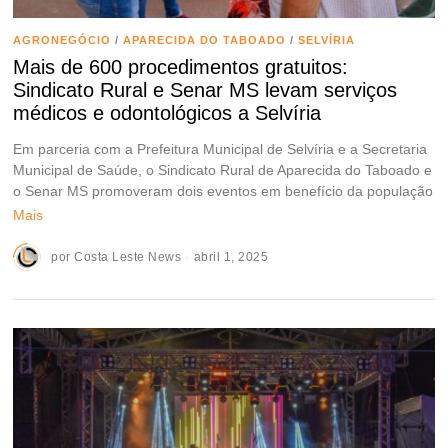
AGRONEGÓCIO
/
APARECIDA DO TABOADO
/
SELVÍRIA
Mais de 600 procedimentos gratuitos:
Sindicato Rural e Senar MS levam serviços
médicos e odontológicos a Selvíria
Em parceria com a Prefeitura Municipal de Selvíria e a Secretaria
Municipal de Saúde, o Sindicato Rural de Aparecida do Taboado e
o Senar MS promoveram dois eventos em benefício da população
Mais
por
Costa Leste News
abril 1, 2025