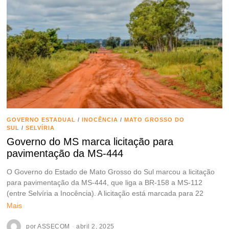
GOVERNO ESTADUAL
/
INOCÊNCIA
/
MATO GROSSO DO
SUL
/
SELVÍRIA
Governo do MS marca licitação para
pavimentação da MS-444
O Governo do Estado de Mato Grosso do Sul marcou a licitação
para pavimentação da MS-444, que liga a BR-158 a MS-112
(entre Selvíria a Inocência). A licitação está marcada para 22
Mais
por
ASSECOM
abril 2, 2025