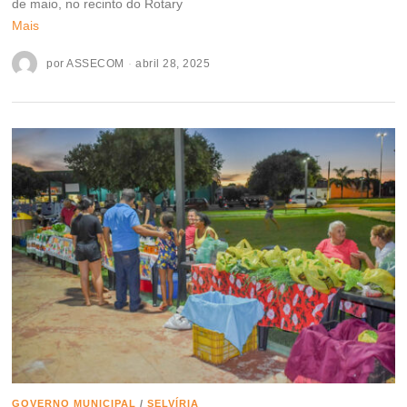
de maio, no recinto do Rotary
Mais
por
ASSECOM
abril 28, 2025
GOVERNO MUNICIPAL
/
SELVÍRIA