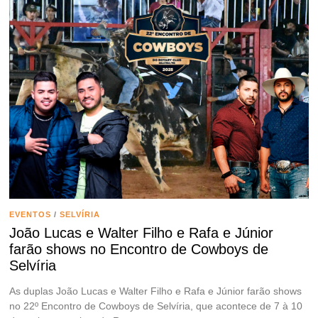
EVENTOS
/
SELVÍRIA
João Lucas e Walter Filho e Rafa e Júnior
farão shows no Encontro de Cowboys de
Selvíria
As duplas João Lucas e Walter Filho e Rafa e Júnior farão shows
no 22º Encontro de Cowboys de Selvíria, que acontece de 7 à 10