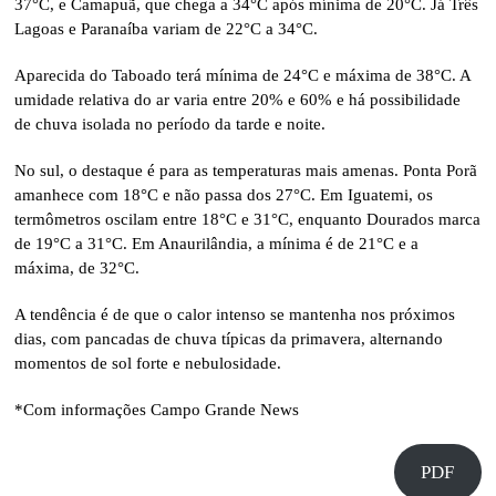
37°C, e Camapuã, que chega a 34°C após mínima de 20°C. Já Três
Lagoas e Paranaíba variam de 22°C a 34°C.
Aparecida do Taboado terá mínima de 24°C e máxima de 38°C. A
umidade relativa do ar varia entre 20% e 60% e há possibilidade
de chuva isolada no período da tarde e noite.
No sul, o destaque é para as temperaturas mais amenas. Ponta Porã
amanhece com 18°C e não passa dos 27°C. Em Iguatemi, os
termômetros oscilam entre 18°C e 31°C, enquanto Dourados marca
de 19°C a 31°C. Em Anaurilândia, a mínima é de 21°C e a
máxima, de 32°C.
A tendência é de que o calor intenso se mantenha nos próximos
dias, com pancadas de chuva típicas da primavera, alternando
momentos de sol forte e nebulosidade.
*Com informações Campo Grande News
PDF