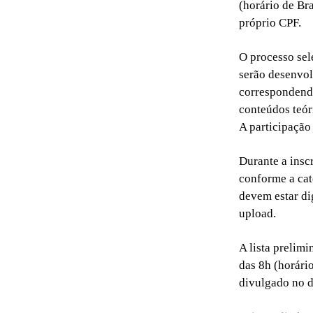
(horário de Br
próprio CPF.
O processo sel
serão desenvo
correspondendo
conteúdos teór
A participação 
Durante a insc
conforme a cat
devem estar di
upload.
A lista prelimi
das 8h (horário
divulgado no 