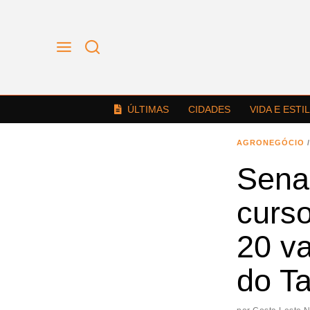
ÚLTIMAS
CIDADES
VIDA E ESTI
AGRONEGÓCIO
/
Sena
curs
20 v
do T