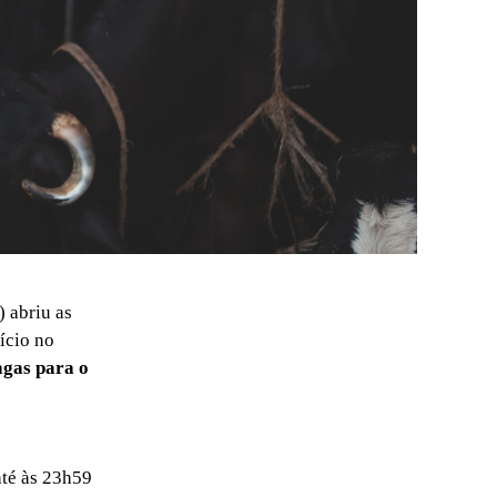
 abriu as
ício no
agas para o
até às 23h59