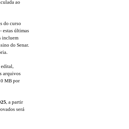
nculada ao
es do curso
— estas últimas
s incluem
nsino do Senar.
ria.
edital,
os arquivos
 10 MB por
025
, a partir
provados será