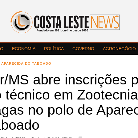
LO
ECONOMIA
POLÍTICA
GOVERNO
AGRONEGÓCIO
APARECIDA DO TABOADO
r/MS abre inscrições 
o técnico em Zootecni
agas no polo de Apare
aboado