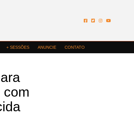
+ SESSÕES
ANUNCIE
CONTATO
para
a com
cida