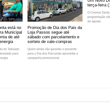
Um Novo Dia
terça-feira (
O Cinema Santa 
programação váli
de agosto,
nta está no
Promoção de Dia dos Pais da
ra Municipal
Loja Passos segue até
mia de até
sábado com parcelamento e
energia
sorteio de vale-compras
ida do Taboado
Quem ainda não garantiu o presente
tunidade para
para o Dia dos Pais pode aproveitar a
nergia
campanha promocional