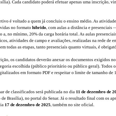
asília). Cada candidato poderá efetuar apenas uma inscrição, vi
etivo é voltado a quem já concluiu o ensino médio. As atividad
lvidas no formato
híbrido
, com aulas a distância e presenciais 
 a, no mínimo, 20% da carga horária total. As aulas presenciai
icos, atividades de campo e avaliações, realizadas na rede de e
em todas as etapas, tanto presenciais quanto virtuais, é obrigató
rição, os candidatos deverão anexar os documentos exigidos no 
egoria escolhida (público prioritário ou público geral). Todos 
gitalizados em formato PDF e respeitar o limite de tamanho de
nar de classificados será publicada no dia
11 de dezembro de 2
 de Brasília), no portal do Senar. Já o resultado final com os a
dia
17 de dezembro de 2025
, também no site oficial.