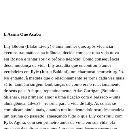
É Assim Que Acaba
Lily Bloom (Blake Lively) é uma mulher que, após vivenciar
eventos traumáticos na infância, decide começar uma vida nova
em Boston e tentar abrir o próprio negócio. Como consequência
dessa mudança de vida, Lily acredita que encontrou o amor
verdadeiro em Ryle (Justin Baldoni), um charmoso neurocirurgião.
No entanto, à medida que o relacionamento se torna cada vez mais
sério, também surgem lembranças de como era o relacionamento
de seus pais. Até que, repentinamente, Atlas Corrigan (Brandon
Sklenar), seu primeiro amor e uma ligação com o passado – uma
alma gêmea, talvez? – retorna para a vida de Lily. As coisas se
complicam ainda mais, quando um incidente doloroso desencadeia
um trauma do passado, ameaçando tudo o que Lily construiu com
Ryle. Agora, com seu primeiro amor de volta em sua vida, ela
precisará decidir se tem o que é preciso para levar o casamento