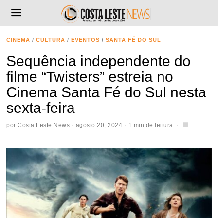
CINEMA
/
CULTURA
/
EVENTOS
/
SANTA FÉ DO SUL
Sequência independente do
filme “Twisters” estreia no
Cinema Santa Fé do Sul nesta
sexta-feira
por
Costa Leste News
agosto 20, 2024
1 min de leitura