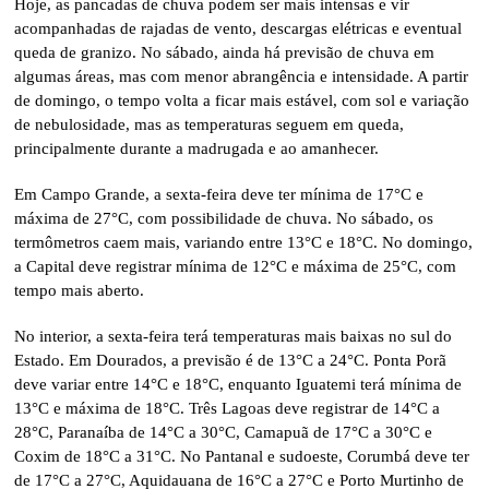
Hoje, as pancadas de chuva podem ser mais intensas e vir
acompanhadas de rajadas de vento, descargas elétricas e eventual
queda de granizo. No sábado, ainda há previsão de chuva em
algumas áreas, mas com menor abrangência e intensidade. A partir
de domingo, o tempo volta a ficar mais estável, com sol e variação
de nebulosidade, mas as temperaturas seguem em queda,
principalmente durante a madrugada e ao amanhecer.
Em Campo Grande, a sexta-feira deve ter mínima de 17°C e
máxima de 27°C, com possibilidade de chuva. No sábado, os
termômetros caem mais, variando entre 13°C e 18°C. No domingo,
a Capital deve registrar mínima de 12°C e máxima de 25°C, com
tempo mais aberto.
No interior, a sexta-feira terá temperaturas mais baixas no sul do
Estado. Em Dourados, a previsão é de 13°C a 24°C. Ponta Porã
deve variar entre 14°C e 18°C, enquanto Iguatemi terá mínima de
13°C e máxima de 18°C. Três Lagoas deve registrar de 14°C a
28°C, Paranaíba de 14°C a 30°C, Camapuã de 17°C a 30°C e
Coxim de 18°C a 31°C. No Pantanal e sudoeste, Corumbá deve ter
de 17°C a 27°C, Aquidauana de 16°C a 27°C e Porto Murtinho de