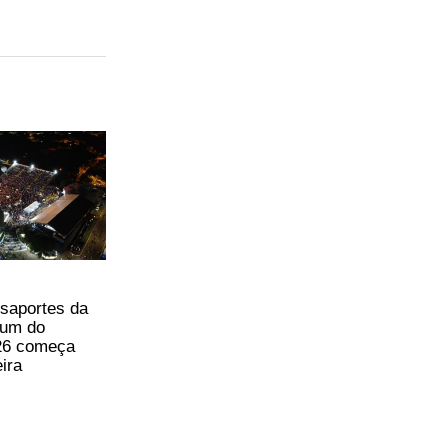
saportes da
ium do
26 começa
eira