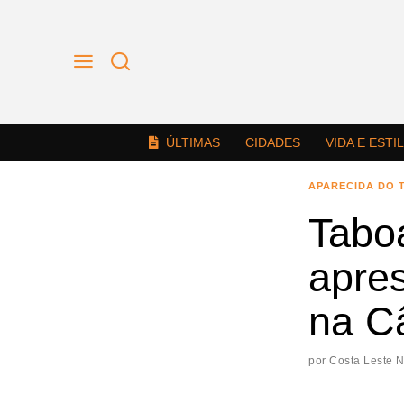
ÚLTIMAS
CIDADES
VIDA E ESTI
APARECIDA DO 
Tabo
apre
na C
por
Costa Leste 