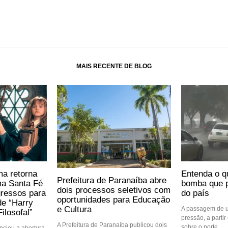
MAIS RECENTE DE BLOG
ma retorna
Entenda o q
Prefeitura de Paranaíba abre
ma Santa Fé
bomba que p
dois processos seletivos com
gressos para
do país
oportunidades para Educação
de “Harry
e Cultura
A passagem de u
ilosofal”
pressão, a partir 
A Prefeitura de Paranaíba publicou dois
sobre o norte
ciou a abertura