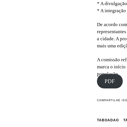
* A divulgação
* A integração 
De acordo com 
representantes
a cidade. A pro
mais uma ediçã
A comissão ref
marca o início
população.
PDF
COMPARTILHE IS
TABOADAO
T