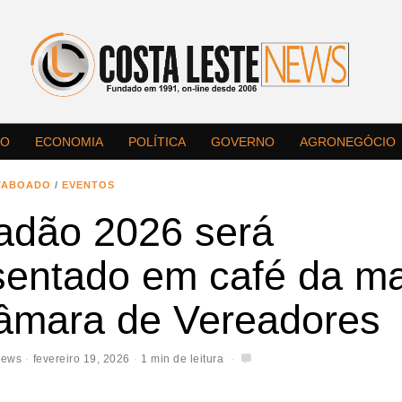
LO
ECONOMIA
POLÍTICA
GOVERNO
AGRONEGÓCIO
TABOADO
/
EVENTOS
adão 2026 será
sentado em café da m
âmara de Vereadores
News
fevereiro 19, 2026
1 min de leitura