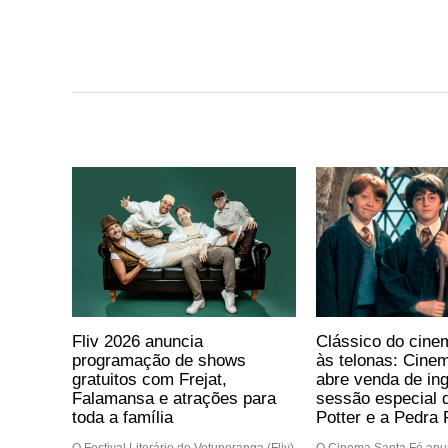
Fliv 2026 anuncia
Clássico do cine
programação de shows
às telonas: Cine
gratuitos com Frejat,
abre venda de in
Falamansa e atrações para
sessão especial 
toda a família
Potter e a Pedra F
O Festival Literário de Votuporanga (Fliv)
O Cinema Santa Fé anun