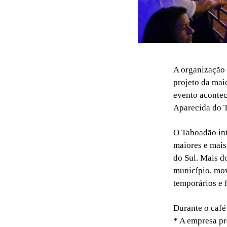
A organização 
projeto da mai
evento acontec
Aparecida do 
O Taboadão int
maiores e mais
do Sul. Mais d
município, mo
temporários e 
Durante o café
* A empresa pr