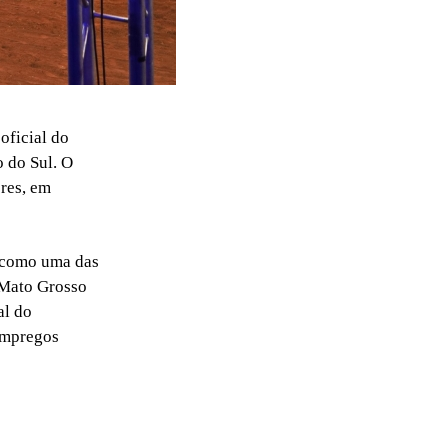
oficial do
o do Sul. O
ores, em
a como uma das
o Mato Grosso
al do
empregos