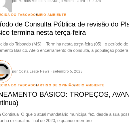
por
Marcos Vinicios de Araujo Vieira
abril 17, 2024
ECIDA DO TABOADO
/
MEIO AMBIENTE
íodo de Consulta Pública de revisão do P
ico termina nesta terça-feira
cida do Taboado (MS) – Termina nesta terça-feira (05), o período de
mento Básico. Até o encerramento da consulta, a população poderá 
por
Costa Leste News
setembro 5, 2023
ECIDA DO TABOADO
/
ARTIGO DE OPINIÃO
/
MEIO AMBIENTE
NEAMENTO BÁSICO: TROPEÇOS, AVAN
tinua)
a Continua O que o atual mandatário municipal fez, desde a sua poss
nha eleitoral no final de 2020, e quando membro