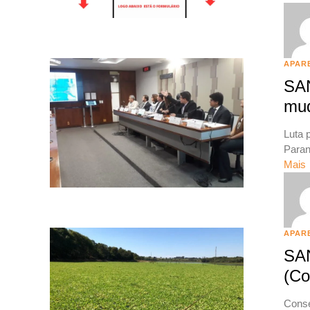
APAR
SA
mu
Luta 
Paran
Mais
APAR
SA
(Co
C