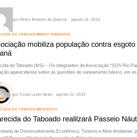
por
Pedro Roberto de Queiroz
agosto 22, 2023
ECIDA DO TABOADO
/
MEIO AMBIENTE
ociação mobiliza população contra esgoto
aná
cida do Taboado (MS) – Os integrantes da Associação “SOS Rio Paran
ação aparecidense sobre as questões de saneamento básico, em espe
por
Costa Leste News
agosto 22, 2023
ECIDA DO TABOADO
/
EVENTOS
recida do Taboado realilzará Passeio Náu
retaria de Desenvolvimento Econômico, Turismo e Meio Ambiente, po