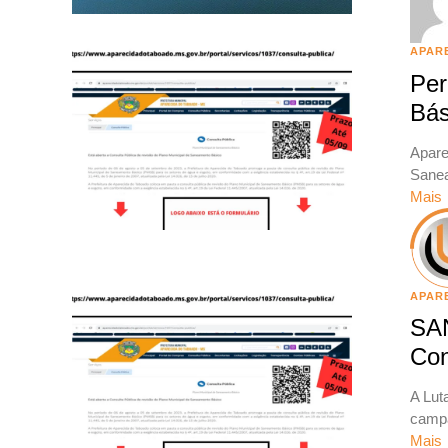
APAR
Per
Bás
Apare
Sanea
Mais
APAR
SA
Con
A Lut
campa
Mais