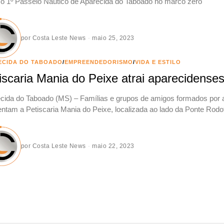
 o 1º Passeio Náutico de Aparecida do Taboado no marco zero
por
Costa Leste News
maio 25, 2023
ECIDA DO TABOADO
/
EMPREENDEDORISMO
/
VIDA E ESTILO
iscaria Mania do Peixe atrai aparecidenses 
cida do Taboado (MS) – Famílias e grupos de amigos formados por 
entam a Petiscaria Mania do Peixe, localizada ao lado da Ponte Rodof
por
Costa Leste News
maio 22, 2023