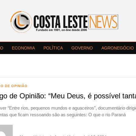
LO
ECONOMIA
POLÍTICA
GOVERNO
AGRONEGÓCIO
O DE OPINIÃO
igo de Opinião: “Meu Deus, é possível tant
ver “Entre rios, pequenos mundos e aguaceiros”, documentário dirig
ntas que ficam ressoando são as seguintes: O que o rio Paraná