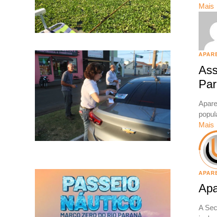
Mais
APAR
Ass
Par
Apare
popul
Mais
APAR
Apa
A Sec