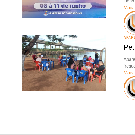
junho
Mais
APAR
Pet
Apare
frequ
Mais