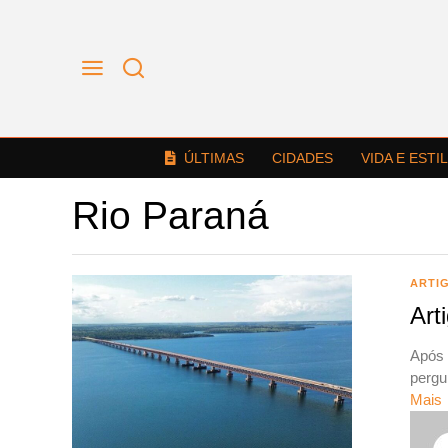
ÚLTIMAS
CIDADES
VIDA E ESTI
Rio Paraná
ARTIG
Art
Após 
pergu
Mais