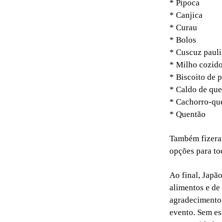
* Pipoca
* Canjica
* Curau
* Bolos
* Cuscuz pauli
* Milho cozid
* Biscoito de 
* Caldo de qu
* Cachorro-qu
* Quentão
Também fizeram
opções para tod
Ao final, Japã
alimentos e de
agradecimento 
evento. Sem es