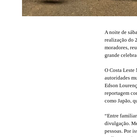
A noite de sáb
realização do 
moradores, reu
grande celebra
O Costa Leste 
autoridades mu
Edson Lourenço
reportagem co
como Japão, qu
“Entre familia
divulgação. Me
pessoas. Por i