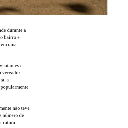
ade durante a
o bairro e
s em uma
isitantes e
o vereador
ta, a
 popularmente
amente não teve
de número de
strutura