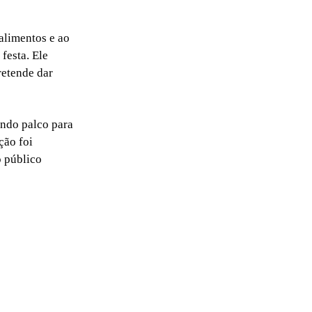
alimentos e ao
festa. Ele
retende dar
indo palco para
ção foi
o público