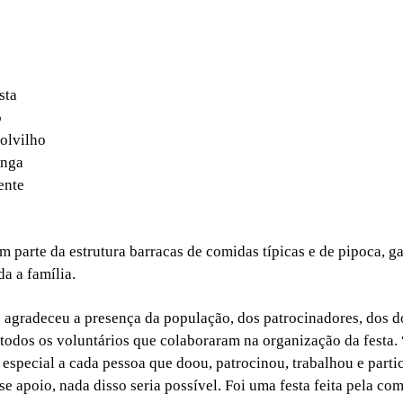
sta
o
polvilho
enga
ente
 parte da estrutura barracas de comidas típicas e de pipoca, g
a a família.
o agradeceu a presença da população, dos patrocinadores, dos 
 todos os voluntários que colaboraram na organização da festa.
especial a cada pessoa que doou, patrocinou, trabalhou e parti
se apoio, nada disso seria possível. Foi uma festa feita pela co