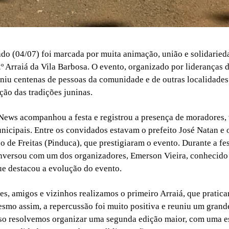
ado (04/07) foi marcada por muita animação, união e solidaried
2º Arraiá da Vila Barbosa. O evento, organizado por lideranças d
niu centenas de pessoas da comunidade e de outras localidade
ção das tradições juninas.
News acompanhou a festa e registrou a presença de moradores, v
nicipais. Entre os convidados estavam o prefeito José Natan e 
 de Freitas (Pinduca), que prestigiaram o evento. Durante a fes
nversou com um dos organizadores, Emerson Vieira, conhecido
e destacou a evolução do evento.
res, amigos e vizinhos realizamos o primeiro Arraiá, que pratic
smo assim, a repercussão foi muito positiva e reuniu um gran
sso resolvemos organizar uma segunda edição maior, com uma e