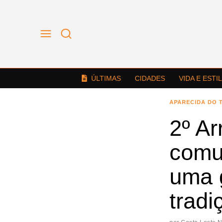
ÚLTIMAS
CIDADES
VIDA E ESTI
APARECIDA DO 
2º Ar
comu
uma 
tradi