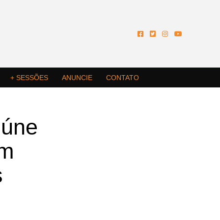
+ SESSÕES
ANUNCIE
CONTATO
eúne
em
s