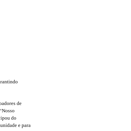
arantindo
doadores de
 “Nosso
cipou do
munidade e para