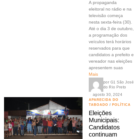
A propaganda
eleitoral no rádio e na
televisão começa
nesta sexta-feira (30).
Até o dia 3 de outubro,
a programação dos
veículos terá horários
reservados para que
candidatos a prefeito e
vereador nas eleições
apresentem suas
Mais
por
G1 São José
do Rio Preto
agosto 30, 2024
APARECIDA DO
TABOADO
/
POLÍTICA
Eleições
Municipais:
Candidatos
continuam