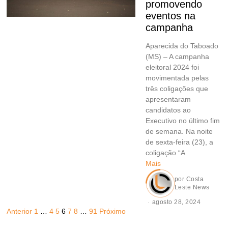
promovendo
eventos na
campanha
Aparecida do Taboado
(MS) – A campanha
eleitoral 2024 foi
movimentada pelas
três coligações que
apresentaram
candidatos ao
Executivo no último fim
de semana. Na noite
de sexta-feira (23), a
coligação “A
Mais
por
Costa
Leste News
agosto 28, 2024
Anterior
1
…
4
5
6
7
8
…
91
Próximo