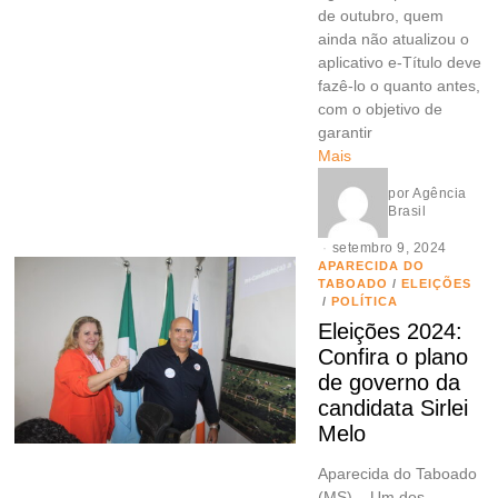
de outubro, quem
ainda não atualizou o
aplicativo e-Título deve
fazê-lo o quanto antes,
com o objetivo de
garantir
Mais
por
Agência
Brasil
setembro 9, 2024
APARECIDA DO
TABOADO
/
ELEIÇÕES
/
POLÍTICA
Eleições 2024:
Confira o plano
de governo da
candidata Sirlei
Melo
Aparecida do Taboado
(MS) – Um dos