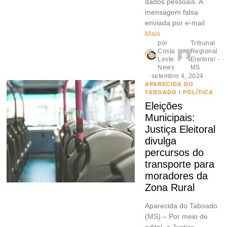
dados pessoais. A
mensagem falsa
enviada por e-mail
Mais
por
Tribunal
Costa
Regional
Leste
Eleitoral -
News
MS
setembro 4, 2024
APARECIDA DO
TABOADO
/
POLÍTICA
Eleições
Municipais:
Justiça Eleitoral
divulga
percursos do
transporte para
moradores da
Zona Rural
Aparecida do Taboado
(MS) – Por meio de
edital, a Justiça