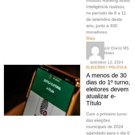
Instituto Ranking Brasil
Inteligência realizou,
no período de 8 a 11
de setembro deste
ano, junto a 400
moradores
Mais
por
Diario MS
News
setembro 12, 2024
ELEIÇÕES
/
POLÍTICA
A menos de 30
dias do 1º turno,
eleitores devem
atualizar e-
Título
Com o primeiro turno
das eleições
municipais de 2024
agendado para o dia 6