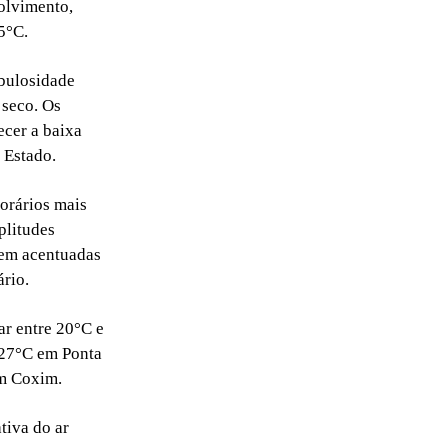
olvimento,
5°C.
ebulosidade
 seco. Os
ecer a baixa
 Estado.
horários mais
plitudes
uem acentuadas
rio.
ar entre 20°C e
 27°C em Ponta
m Coxim.
tiva do ar