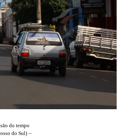
isão do tempo
osso do Sul) –