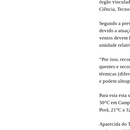
órgão vinculad
Ciência, Tecno
Segundo a prev
devido a atuaç
ventos devem f
umidade relati
“Por isso, rec
quentes e seco
térmicas (dife
e podem ultrap
Para esta esta
30°C em Campo
Porã, 21°C a 
Aparecida do T