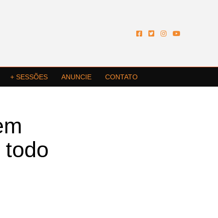
+ SESSÕES
ANUNCIE
CONTATO
 em
 todo