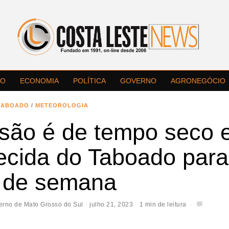
LO
ECONOMIA
POLÍTICA
GOVERNO
AGRONEGÓCIO
TABOADO
/
METEOROLOGIA
isão é de tempo seco
ecida do Taboado para
m de semana
erno de Mato Grosso do Sul
julho 21, 2023
1 min de leitura