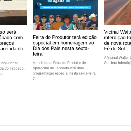
so será
Vicinal Walt
Feira do Produtor terá edição
sábado com
interdição t
especial em homenagem ao
preços
de nova rot
Dia dos Pais nesta sexta-
arecida do
Fé do Sul
feira
A Vicinal Walter
Sul, terá interdi
A tradicional Feira do Produtor de
 Dom Afonso
Aparecida do Taboado terá uma
ida do Taboado,
programação especial nesta sexta-feira,
 de
7