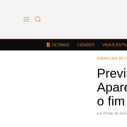
ÚLTIMAS
CIDADES
VIDA E ESTI
APARECIDA DO 
Prev
Apar
o fi
por
Portal do Gov