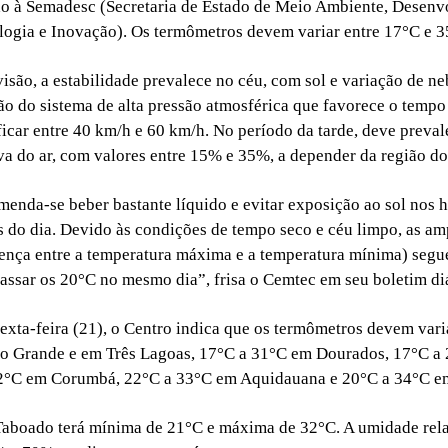
o à Semadesc (Secretaria de Estado de Meio Ambiente, Desenv
logia e Inovação). Os termômetros devem variar entre 17°C e 3
isão, a estabilidade prevalece no céu, com sol e variação de n
ão do sistema de alta pressão atmosférica que favorece o tempo
icar entre 40 km/h e 60 km/h. No período da tarde, deve preval
va do ar, com valores entre 15% e 35%, a depender da região do
omenda-se beber bastante líquido e evitar exposição ao sol nos 
s do dia. Devido às condições de tempo seco e céu limpo, as am
rença entre a temperatura máxima e a temperatura mínima) seg
assar os 20°C no mesmo dia”, frisa o Cemtec em seu boletim diá
 sexta-feira (21), o Centro indica que os termômetros devem vari
 Grande e em Três Lagoas, 17°C a 31°C em Dourados, 17°C a
32°C em Corumbá, 22°C a 33°C em Aquidauana e 20°C a 34°C e
aboado terá mínima de 21°C e máxima de 32°C. A umidade rela