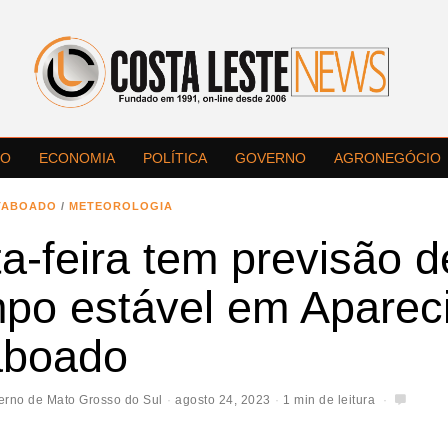
LO
ECONOMIA
POLÍTICA
GOVERNO
AGRONEGÓCIO
TABOADO
/
METEOROLOGIA
a-feira tem previsão d
mpo estável em Aparec
aboado
erno de Mato Grosso do Sul
agosto 24, 2023
1 min de leitura