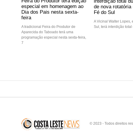
Feira do Produtor terá edição
interdição total d
especial em homenagem ao
de nova rotatóri
Dia dos Pais nesta sexta-
Fé do Sul
feira
A Vicinal Walter Lopes,
Sul, terá interdição tota
A tradicional Feira do Produtor de
Aparecida do Taboado terá uma
programação especial nesta sexta-feira,
7
© 2023 - Todos direitos re