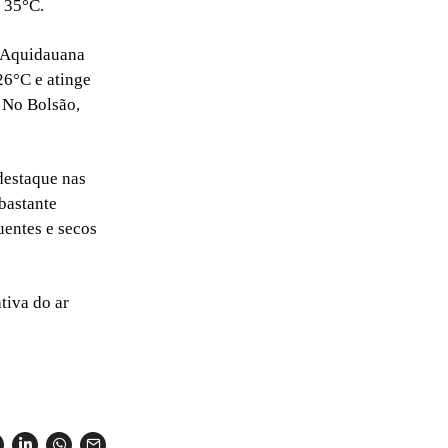
 35°C.
; Aquidauana
26°C e atinge
 No Bolsão,
destaque nas
bastante
uentes e secos
tiva do ar