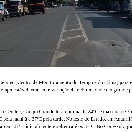
Cemtec (Centro de Monitoramento do Tempo e do Clima) para e
e tempo estável, com sol e variação de nebulosidade em grande 
 o Cemtec, Campo Grande terá mínima de 24°C e máxima de 3
 pela manhã e 37ºC pela tarde. No leste do Estado, em Anaurilâ
rcam 21°C inicialmente e sobem até os 37ºC. No Cone-sul, Igu