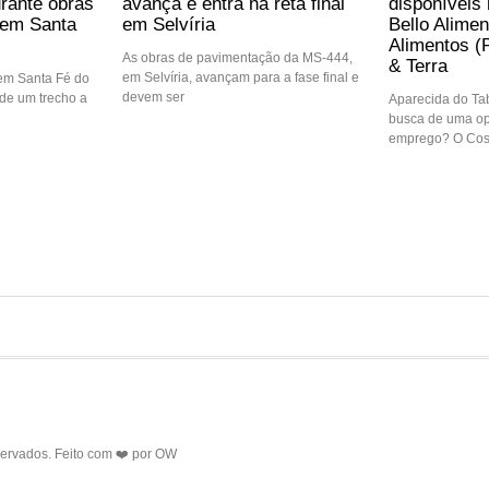
urante obras
avança e entra na reta final
disponíveis 
a em Santa
em Selvíria
Bello Alimen
Alimentos (
As obras de pavimentação da MS-444,
& Terra
em Selvíria, avançam para a fase final e
 em Santa Fé do
devem ser
l de um trecho a
Aparecida do Ta
busca de uma op
emprego? O Cos
servados. Feito com ❤️ por
OW