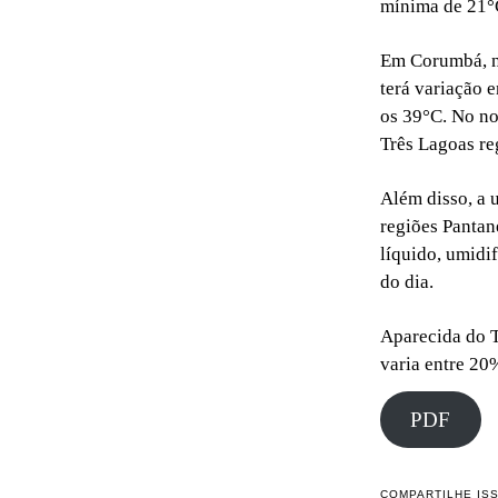
mínima de 21°C
Em Corumbá, n
terá variação 
os 39°C. No no
Três Lagoas re
Além disso, a 
regiões Pantan
líquido, umidi
do dia.
Aparecida do T
varia entre 20
PDF
COMPARTILHE IS