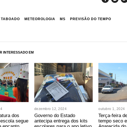
 TABOADO
METEOROLOGIA
MS
PREVISÃO DO TEMPO
R INTERESSADO EM
24
dezembro 12, 2024
outubro 1, 2024
atura dos
Governo do Estado
Terça-feira d
-escola segue
antecipa entrega dos kits
tempo seco e
 encanto
escolares para o ano letivo
Aparecida do