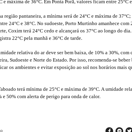
 e máxima de 36°C. Em Ponta Porã, valores ficam entre 25°C e
a região pantaneira, a mínima será de 24°C e máxima de 37°C
entre 24°C e 38°C. No sudoeste, Porto Murtinho amanhece com 
rte, Coxim terá 24°C cedo e alcançará os 37°C ao longo do dia.
gistra 22°C pela manhã e 36°C de tarde.
umidade relativa do ar deve ser bem baixa, de 10% a 30%, com 
eira, Sudoeste e Norte do Estado. Por isso, recomenda-se beber 
ficar os ambientes e evitar exposição ao sol nos horários mais q
aboado terá mínima de 25°C e máxima de 39°C. A umidade rela
% e 50% com alerta de perigo para onda de calor.
SO