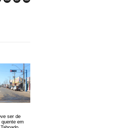
eve ser de
 quente em
 Taboado