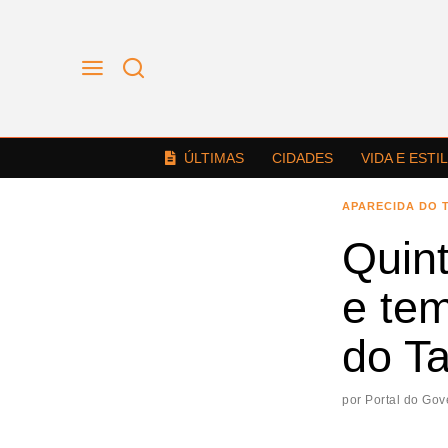
ÚLTIMAS
CIDADES
VIDA E ESTI
APARECIDA DO 
Quint
e te
do T
por
Portal do Gov