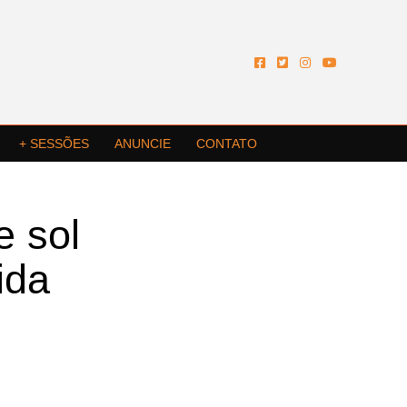
+ SESSÕES
ANUNCIE
CONTATO
e sol
ida