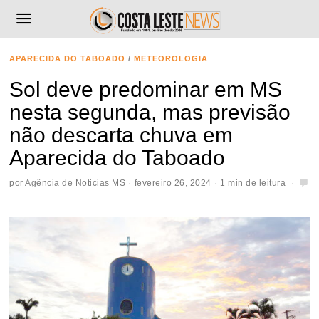
APARECIDA DO TABOADO
/
METEOROLOGIA
Sol deve predominar em MS
nesta segunda, mas previsão
não descarta chuva em
Aparecida do Taboado
por
Agência de Noticias MS
fevereiro 26, 2024
1 min de leitura