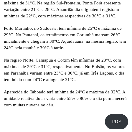
máxima de 31°C. Na região Sul-Fronteira, Ponta Porã apresenta
variação entre 21°C e 28°C. Anaurilândia e Iguatemi registram
mínimas de 22°C, com máximas respectivas de 30°C e 31°C.
Porto Murtinho, no Sudoeste, tem mínima de 25°C e máxima de
29°C. No Pantanal, os termômetros em Corumbá marcam 26°C
inicialmente e chegam a 30°C; Aquidauana, na mesma região, tem
24°C pela manhã e 30°C à tarde.
Na região Norte, Camapuã e Coxim têm mínimas de 23°C, com
máximas de 29°C e 31°C, respectivamente. No Bolsão, os valores
em Paranaíba variam entre 23°C e 30°C, já em Três Lagoas, o dia
tem início com 24°C e atinge até 31°C.
Aparecida do Taboado terá mínima de 24°C e máxima de 32°C. A
umidade relativa do ar varia entre 55% e 90% e o dia permanecerá
com muitas nuvens no céu.
PDF