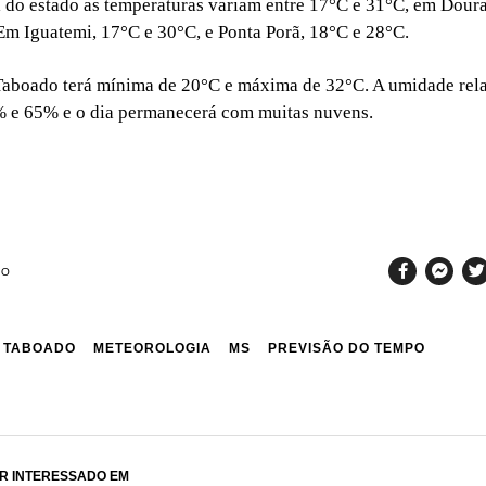
l do estado as temperaturas variam entre 17°C e 31°C, em Dour
Em Iguatemi, 17°C e 30°C, e Ponta Porã, 18°C e 28°C.
aboado terá mínima de 20°C e máxima de 32°C. A umidade rela
% e 65% e o dia permanecerá com muitas nuvens.
SO
 TABOADO
METEOROLOGIA
MS
PREVISÃO DO TEMPO
R INTERESSADO EM