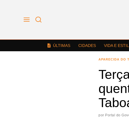
ÚLTIMAS
CIDADES
VIDA E ESTI
APARECIDA DO 
Terça
quen
Tabo
por
Portal do Gov