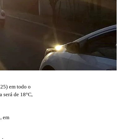
(25) em todo o
a será de 18°C,
e, em