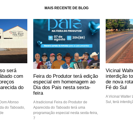
MAIS RECENTE DE BLOG
so será
Vicinal Walt
Feira do Produtor terá edição
sábado com
interdição t
especial em homenagem ao
preços
de nova rot
Dia dos Pais nesta sexta-
arecida do
Fé do Sul
feira
A Vicinal Walter
Sul, terá interdi
A tradicional Feira do Produtor de
 Dom Afonso
Aparecida do Taboado terá uma
ida do Taboado,
programação especial nesta sexta-feira,
 de
7