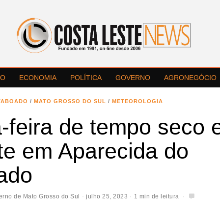
LO
ECONOMIA
POLÍTICA
GOVERNO
AGRONEGÓCIO
TABOADO
/
MATO GROSSO DO SUL
/
METEOROLOGIA
-feira de tempo seco 
te em Aparecida do
ado
erno de Mato Grosso do Sul
julho 25, 2023
1 min de leitura